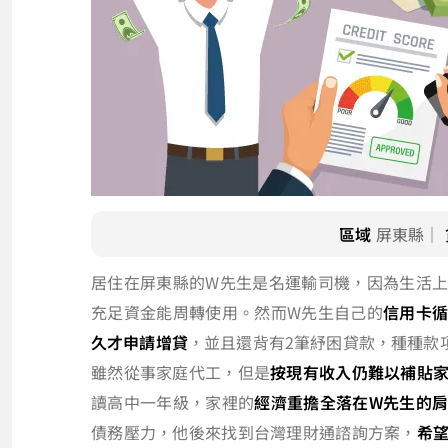
區域
屏東縣｜
居住在屏東縣的W先生是名運輸司機，因為生活
充足資金能周轉使用。然而W先生自己的
信用卡
久才申請增貸
，並且還背有2筆紓困貸款，種種款
雖然從事家庭代工，但是
按現有收入仍難以補貼
讀高中一年級，家裡的
經濟重擔全落在W先生的
債務壓力，他後來找到台灣理財通諮詢方案，
希