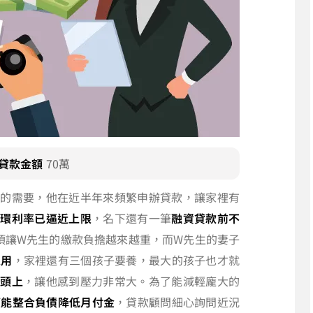
貸款金額
70萬
上的需要，他在近半年來頻繁申辦貸款，讓家裡有
循環利率已逼近上限
，名下還有一筆
融資貸款前不
項讓W先生的繳款負擔越來越重，而W先生的妻子
家用
，家裡還有三個孩子要養，最大的孩子也才就
肩頭上
，讓他感到壓力非常大。為了能減輕龐大的
望能整合負債降低月付金
，貸款顧問細心詢問近況