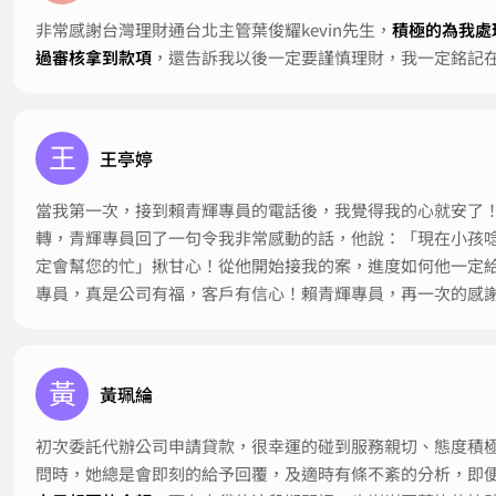
非常感謝台灣理財通台北主管葉俊耀kevin先生，
積極的為我處
過審核拿到款項
，還告訴我以後一定要謹慎理財，我一定銘記
王
王亭婷
當我第一次，接到賴青輝專員的電話後，我覺得我的心就安了
轉，青輝專員回了一句令我非常感動的話，他說：「現在小孩
定會幫您的忙」揪甘心！從他開始接我的案，進度如何他一定
專員，真是公司有福，客戶有信心！賴青輝專員，再一次的感
黃
黃珮綸
初次委託代辦公司申請貸款，很幸運的碰到服務親切、態度積
問時，她總是會即刻的給予回覆，及適時有條不紊的分析，即