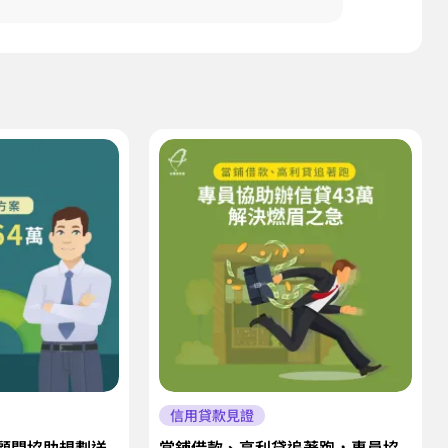
信用貸款見證
顧問協助規劃送
當鋪借款、高利貸追著跑，專員協