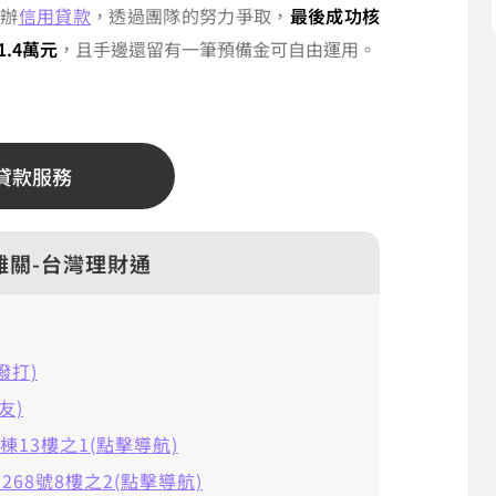
申辦
信用貸款
，透過團隊的努力爭取，
最後成功核
.4萬元
，且手邊還留有一筆預備金可自由運用。
貸款服務
難關-台灣理財通
擊撥打)
友)
棟13樓之1(點擊導航)
68號8樓之2(點擊導航)