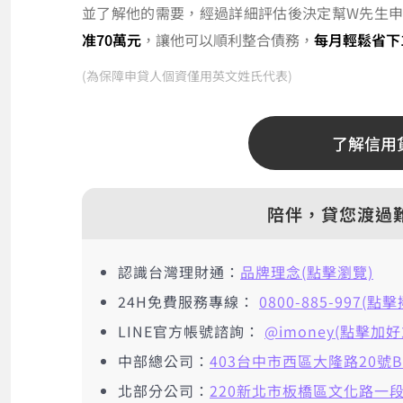
並了解他的需要，經過詳細評估後決定幫W先生
准70萬元
，讓他可以順利整合債務，
每月輕鬆省下1
(為保障申貸人個資僅用英文姓氏代表)
了解信用
陪伴，貸您渡過
認識台灣理財通：
品牌理念(點擊瀏覽)
24H免費服務專線：
0800-885-997(點
LINE官方帳號諮詢：
@imoney(點擊加好
中部總公司：
403台中市西區大隆路20號B
北部分公司：
220新北市板橋區文化路一段2