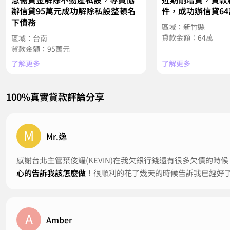
辦信貸95萬元成功解除私設整頓名
件，成功辦信貸6
下債務
區域：新竹縣
貸款金額：64萬
區域：台南
貸款金額：95萬元
了解更多
了解更多
100%真實貸款評論分享
M
Mr.逸
感謝台北主管葉俊耀(KEVIN)在我欠銀行錢還有很多欠債的
心的告訴我該怎麼做
！很順利的花了幾天的時候告訴我已經好了
A
Amber