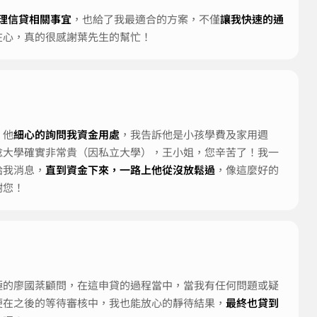
理信貸相關事宜
，也給了我最適合的方案，不僅
讓我快速的通
在心，真的很感謝葉先生的幫忙！
！他
細心的詢問我資金用處
，我告訴他是小孩學費及家用週
唸大學確實非常貴（因私立大學），王小姐，您辛苦了！我一
給我消息，
直到資金下來，一路上他從沒放鬆過
，像這麼好的
謝您！
極的廖國棻顧問，在這申貸的過程當中，當我有任何問題或疑
便在之後的等待審核中，我也能放心的靜待結果，
最終也貸到