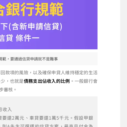
規範，要通過信貸申請就不是難事
不回款項的風險，以及確保申貸人維持穩定的生活
多少，也就是
債務支出佔收入的比例
。一般銀行會
步審核。
月收入
貸要還2萬元、車貸要還1萬5千元。假設甲銀
，則A先生可選擇的信貸方案，最高月付金為