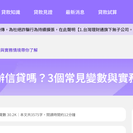
貸款知識
貸款見證
最新消息
貸款試算
詐騙行為持續擴張，在此聲明【1.台灣理財通旗下無子公司。2.無投資其
數與實務情境帶你了解
辦信貸嗎？3個常見變數與實
6｜瀏覽數 30.2K｜本文共3575字，閱讀時間約12分鐘