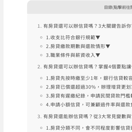
目錄(點擊前往
有房貸還可以辦信貸嗎？3大關鍵告訴你
1.收支比符合銀行規範▼
2.房貸繳款期數與還款情形▼
3.職業條件與薪資收入▼
有房貸還可以辦信貸嗎？掌握4個要點讓
1.房貸先按時繳至少1年，銀行信貸較
2.房貸已償還超過30%，辦理增貸更
3.房貸有遲繳紀錄，申請民間貸款門檻
4.申請小額信貸，可兼顧過件率與還款
有房貸還能辦信貸嗎？從3大常見變數
1.房貸分類不同，會不同程度影響信貸