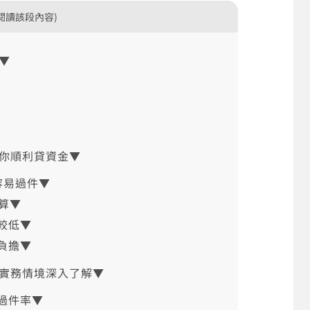
閱讀該段內容)
▼
你順利貸資金▼
容易過件▼
划算▼
較低▼
負擔▼
與實務情境深入了解▼
過件率▼