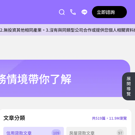
立即諮詢
他相同產業。3.沒有與同類型公司合作或提供您個人相關資料給任何單位
務情境帶你了解
展
開
導
覽
文章分類
共519篇，11.9M瀏覽
信用貸款文章
房屋貸款文章
109
97