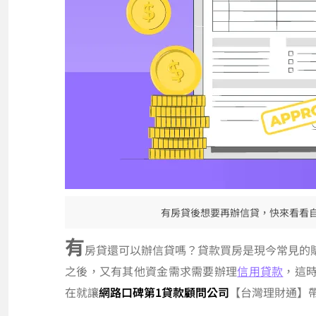
有房貸後想要再辦信貸，快來看看
有
房貸還可以辦信貸嗎？貸款買房是現今常見的
之後，又有其他資金需求需要辦理
信用貸款
，這
在就讓
網路口碑第1貸款顧問公司
【台灣理財通】