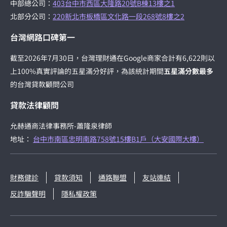
中部總公司：
403台中市西區大隆路20號B棟13樓之1
北部分公司：
220新北市板橋區文化路一段268號8樓之2
台灣網路口碑第一
截至2026年7月30日，台灣理財通在Google商家合計有6,622則以
上100%真實評論的五星滿分好評，為該統計期間
五星滿分數最多
的台灣貸款顧問公司
貸款法律顧問
允赫通商法律事務所-蕭隆泉律師
地址：
台中市南區忠明南路758號15樓B1戶（大安國際大樓）
財務健診
貸款須知
通路聯盟
友站連結
反詐騙聲明
隱私權政策