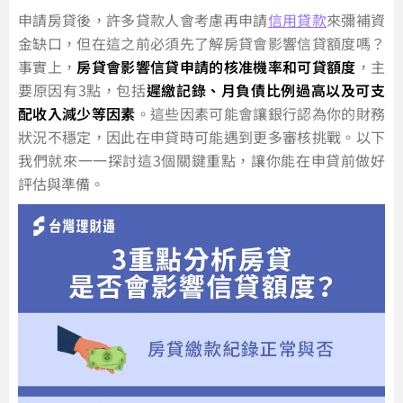
申請房貸後，許多貸款人會考慮再申請
信用貸款
來彌補資
金缺口，但在這之前必須先了解房貸會影響信貸額度嗎？
事實上，
房貸會影響信貸申請的核准機率和可貸額度
，主
要原因有3點，包括
遲繳記錄、月負債比例過高以及可支
配收入減少等因素
。這些因素可能會讓銀行認為你的財務
狀況不穩定，因此在申貸時可能遇到更多審核挑戰。以下
我們就來一一探討這3個關鍵重點，讓你能在申貸前做好
評估與準備。