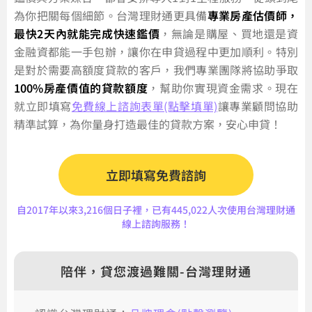
為你把關每個細節。台灣理財通更具備
專業房產估價師，
最快2天內就能完成快速鑑價
，無論是購屋、買地還是資
金融資都能一手包辦，讓你在申貸過程中更加順利。特別
是對於需要高額度貸款的客戶，我們專業團隊將協助爭取
100%房產價值的貸款額度
，幫助你實現資金需求。現在
就立即填寫
免費線上諮詢表單(點擊填單)
讓專業顧問協助
精準試算，為你量身打造最佳的貸款方案，安心申貸！
立即填寫免費諮詢
自2017年以來3,216個日子裡，已有445,022人次使用台灣理財通
線上諮詢服務！
陪伴，貸您渡過難關-台灣理財通