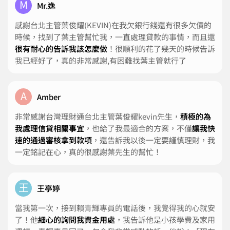
M
Mr.逸
感謝台北主管葉俊耀(KEVIN)在我欠銀行錢還有很多欠債的
時候，找到了葉主管幫忙我，一直處理貸款的事情，而且還
很有耐心的告訴我該怎麼做
！很順利的花了幾天的時候告訴
我已經好了，真的非常感謝,有困難找葉主管就行了
A
Amber
非常感謝台灣理財通台北主管葉俊耀kevin先生，
積極的為
我處理信貸相關事宜
，也給了我最適合的方案，不僅
讓我快
速的通過審核拿到款項
，還告訴我以後一定要謹慎理財，我
一定銘記在心，真的很感謝葉先生的幫忙！
王
王亭婷
當我第一次，接到賴青輝專員的電話後，我覺得我的心就安
了！他
細心的詢問我資金用處
，我告訴他是小孩學費及家用