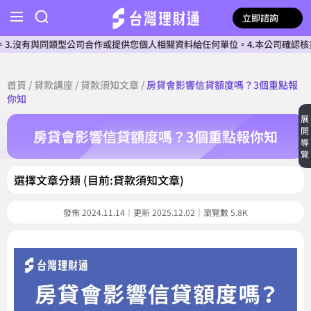
立即諮詢
同類型公司合作或提供您個人相關資料給任何單位。4.本公司確認核貸前不會收
首頁
/
貸款講座
/
貸款須知文章
/
房貸會影響信貸額度嗎？3個重點報
你知
展
開
房貸會影響信貸額度嗎？3個重點報你知
導
覽
選擇文章分類 (目前:貸款須知文章)
發佈 2024.11.14｜更新 2025.12.02｜瀏覽數 5.8K