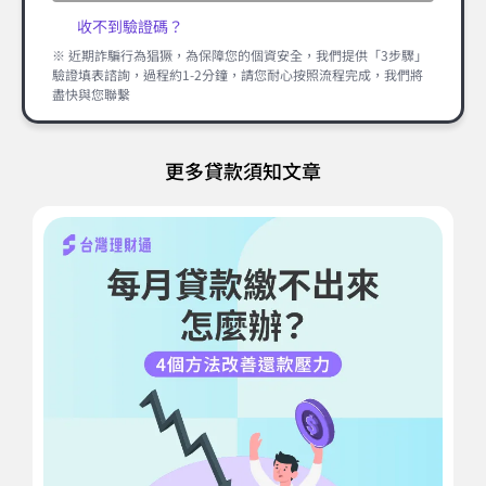
收不到驗證碼？
※ 近期詐騙行為猖獗，為保障您的個資安全，我們提供「3步驟」
驗證填表諮詢，過程約1-2分鐘，請您耐心按照流程完成，我們將
盡快與您聯繫
更多貸款須知文章