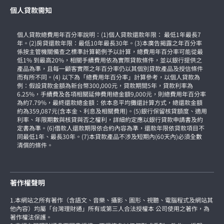
個人貸款需知
個人貸款總費用年百分率說明：(1)個人貸款還款年限： 最低1年最長7
年。(2)房貸還款年限：最低10年最長30年。(3)本廣告揭露之年百分率
係按主管機關備查之標準計算範例予以計算，總費用年百分率可能從最
低1% 到最高20%，相關手續費用依為實際貸款條件，並以銀行提供之
產品為準，且每一顧客實際之年百分率仍以其個別貸款產品及授信條件
而有所不同。(4) 以下為「總費用年百分率」計算參考，以個人貸款為
例：假設貸款金額為新台幣300,000元，貸款期間5年，貸款利率為
6.25%，手續費及各項相關延伸費用總金額9,000元，則總費用年百分率
為約7.79%，最終還款總金額：依本息平均攤還計算方式，總還款金額
約為359,087元(含本金、利息及相關費用)。(5)銀行保留核貸額度、適用
利率、年限期數與核貸與否之權利，詳細約定應以銀行貸款申請書及約
定書為準。(6)借款人還款期限依合約內容為準，還款年限依貸款項目不
同最低1年、最長30年。(7)本貸款產品不涉及短期內(60天內)必須全數
清償的條件。
著作權聲明
1.本網站之所有著作（含語文、音樂、攝影、圖形、視聽、電腦程式及網站其
他內容）均屬「台灣理財通」所有或第三人合法授權本 公司使用之著作，為
著作權法保護。