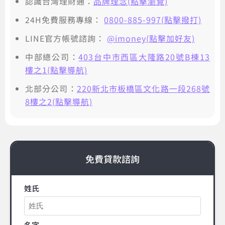
認識台灣理財通：
品牌理念(點擊瀏覽)
24H免費服務專線：
0800-885-997(點擊撥打)
LINE官方帳號諮詢：
@imoney(點擊加好友)
中部總公司：
403台中市西區大隆路20號B棟13
樓之1(點擊導航)
北部分公司：
220新北市板橋區文化路一段268號
8樓之2(點擊導航)
免費貸款諮詢
姓氏
名字