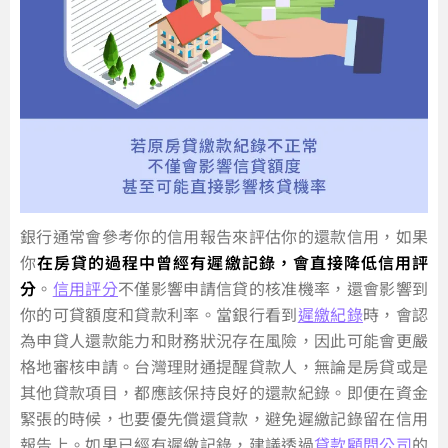
銀行通常會參考你的信用報告來評估你的還款信用，如果
你
在房貸的過程中曾經有遲繳記錄，會直接降低信用評
分
。
信用評分
不僅影響申請信貸的核准機率，還會影響到
你的可貸額度和貸款利率。當銀行看到
遲繳紀錄
時，會認
為申貸人還款能力和財務狀況存在風險，因此可能會更嚴
格地審核申請。台灣理財通提醒貸款人，無論是房貸或是
其他貸款項目，都應該保持良好的還款紀錄。即便在資金
緊張的時候，也要優先償還貸款，避免遲繳記錄留在信用
報告上。如果已經有遲繳記錄，建議透過
貸款顧問公司
的