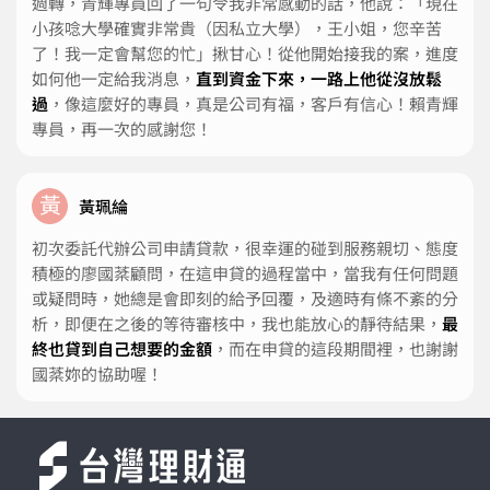
週轉，青輝專員回了一句令我非常感動的話，他說：「現在
小孩唸大學確實非常貴（因私立大學），王小姐，您辛苦
了！我一定會幫您的忙」揪甘心！從他開始接我的案，進度
如何他一定給我消息，
直到資金下來，一路上他從沒放鬆
過
，像這麼好的專員，真是公司有福，客戶有信心！賴青輝
專員，再一次的感謝您！
黃
黃珮綸
初次委託代辦公司申請貸款，很幸運的碰到服務親切、態度
積極的廖國棻顧問，在這申貸的過程當中，當我有任何問題
或疑問時，她總是會即刻的給予回覆，及適時有條不紊的分
析，即便在之後的等待審核中，我也能放心的靜待結果，
最
終也貸到自己想要的金額
，而在申貸的這段期間裡，也謝謝
國棻妳的協助喔！