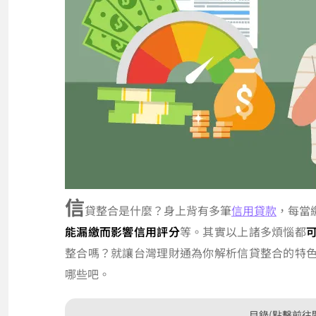
信
貸整合是什麼？身上背有多筆
信用貸款
，每當
能漏繳而影響信用評分
等。其實以上諸多煩惱都
整合嗎？就讓台灣理財通為你解析信貸整合的特
哪些吧。
目錄(點擊前往