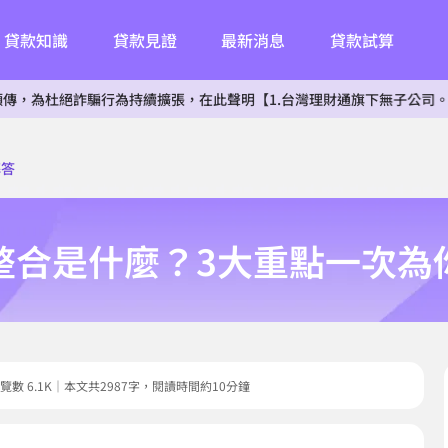
貸款知識
貸款見證
最新消息
貸款試算
詐騙行為持續擴張，在此聲明【1.台灣理財通旗下無子公司。2.無投資其
解答
整合是什麼？3大重點一次為
1｜瀏覽數 6.1K｜本文共2987字，閱讀時間約10分鐘