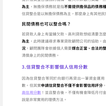
為主
，無擔保債務就是指
不需提供擔保品的債務
信貸整合是以無擔保債務為主，那麼身上有其他民
民間債務也可以整合嗎？
若貸款人身上有當鋪欠款、高利貸款想結清要怎
為主
，此時建議尋求專業貸款顧問公司的協助，
況
，顧問團隊會依據個人需要
媒合正當、合法的
清償身上的民間債務。
3.信貸整合不影響個人信用分數
因為信貸整合等同於向銀行再貸出一筆資金運用
數。但其實
申請信貸整合不僅不會影響信用評分
高信用分數
！並且整合後，不僅有機會降低月付
說是非常實用的理債方法。