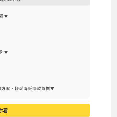
看▼
你▼
想方案，輕鬆降低還款負擔▼
你看