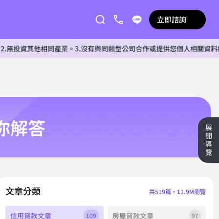
立即諮詢
他相同產業。3.沒有與同類型公司合作或提供您個人相關資料給任何單位
你解答
展
開
導
覽
文章分類
共519篇，11.9M瀏覽
信用貸款文章
房屋貸款文章
109
97