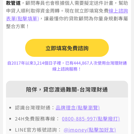
款管道
，顧問專員也會根據個人需要擬定送件計畫，幫助
申貸人順利取得資金周轉。現在就立即填寫免費
線上諮詢
表單(點擊填單)
，讓最懂你的貸款顧問為你量身規劃專屬
整合方案！
立即填寫免費諮詢
自2017年以來3,214個日子裡，已有444,867人次使用台灣理財通
線上諮詢服務！
陪伴，貸您渡過難關-台灣理財通
認識台灣理財通：
品牌理念(點擊瀏覽)
24H免費服務專線：
0800-885-997(點擊撥打)
LINE官方帳號諮詢：
@imoney(點擊加好友)