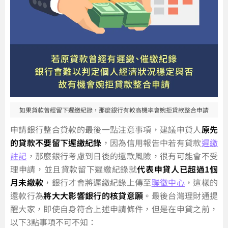
如果貸款曾經留下遲繳紀錄，那麼銀行有較高機率會婉拒貸款整合申請
申請銀行整合貸款的最後一點注意事項，建議申貸人
原先
的貸款不要留下遲繳紀錄
，因為信用報告中若有貸款
遲繳
註記
，那麼銀行考慮到日後的還款風險，很有可能會不受
理申請，並且貸款留下遲繳紀錄就
代表申貸人已超過1個
月未繳款
，銀行才會將遲繳紀錄上傳至
聯徵中心
，這樣的
還款行為
將大大影響銀行的核貸意願
。最後台灣理財通提
醒大家，即使自身符合上述申請條件，但是在申貸之前，
以下3點事項不可不知：