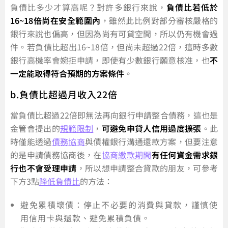
負債比多少才算高呢？對許多銀行來說，
負債比若低於
16~18倍尚在安全範圍內
，雖然此比例對部分審核嚴格的
銀行來說也偏高，但因為尚有可貸空間，所以仍有機會過
件。若負債比超出16~18倍，但尚未超過22倍，這時多數
銀行高機率會婉拒申請，即使有少數銀行願意核准，也
不
一定能取得符合預期的方案條件
。
b.負債比超過月收入22倍
當負債比超過22倍即無法再向銀行申請整合債務，這也是
金管會提出的
規範限制
，
可避免申貸人信用過度擴張
。此
時僅能透過
債務協商
與債權銀行溝通還款方案，但要注意
的是申請債務協商後，在
協商繳款期間
有任何資金需求銀
行也不會受理申請
，所以想申請整合貸款的朋友，可參考
下方3點
降低負債比
的方法：
避免累積壞債：停止不必要的消費與貸款，謹慎使
用信用卡與還款、避免累積負債。