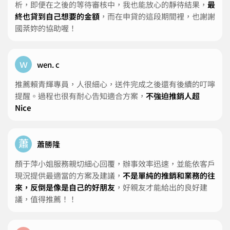
析，即便在之後的等待審核中，我也能放心的靜待結果，
最
終也貸到自己想要的金額
，而在申貸的這段期間裡，也謝謝
國棻妳的協助喔！
w
wen. c
推薦賴青輝專員，人很細心，送件完成之後還有後續的叮嚀
提醒。過程也很有耐心告知適合方案，
不強迫推銷人超
Nice
蕭
蕭勝隆
顏于萍小姐服務親切細心回覆，辦事效率迅速，並能依客戶
現況提供最適當的方案及建議，
不是單純的推銷和業務的往
來，反倒是像是自己的好朋友
，好親友才能給出的良好建
議，值得推薦！！