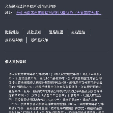
允赫通商法律事務所-蕭隆泉律師
地址：
台中市南區忠明南路758號15樓B1戶（大安國際大樓）
財務健診
貸款須知
通路聯盟
友站連結
反詐騙聲明
隱私權政策
個人貸款需知
個人貸款總費用年百分率說明：(1)個人貸款還款年限： 最低1年最長7
年。(2)房貸還款年限：最低10年最長30年。(3)本廣告揭露之年百分率
係按主管機關備查之標準計算範例予以計算，總費用年百分率可能從最
低1% 到最高20%，相關手續費用依為實際貸款條件，並以銀行提供之
產品為準，且每一顧客實際之年百分率仍以其個別貸款產品及授信條件
而有所不同。(4) 以下為「總費用年百分率」計算參考，以個人貸款為
例：假設貸款金額為新台幣300,000元，貸款期間5年，貸款利率為
6.25%，手續費及各項相關延伸費用總金額9,000元，則總費用年百分率
為約7.79%，最終還款總金額：依本息平均攤還計算方式，總還款金額
約為359,087元(含本金、利息及相關費用)。(5)銀行保留核貸額度、適用