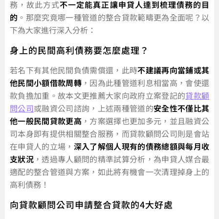
務，故此方式
不一定能真正讓申貸人達到梳理債務的目
的
。那麼究竟哪一種管道的整合貸款範疇更為全面呢？以
下為大家進行深入分析：
身上的民間高利債務要怎麼處理？
若名下有其他民間負債需償還，此時
不建議再向當鋪或其
他民間小額借款周轉
，因為此種管道利息相當高，會使還
款負擔加重。故本文更推薦大家向政府立案登記的
貸款顧
問公司
或融資公司諮詢，上述兩種管道的
安全性不僅比其
他一般民間貸款更高
，方案選擇也更加多元，並且融資公
司本身即有提供相關整合服務，而貸款顧問公司則是會站
在申貸人的立場，
深入了解個人現有的債務總額與每月收
支狀況
，透過專人顧問的精準試算分析，為申貸人媒合最
適配的整合管道與方案，如此將有機會一次清理掉身上的
高利債務！
向貸款顧問公司申請整合貸款的4大好處