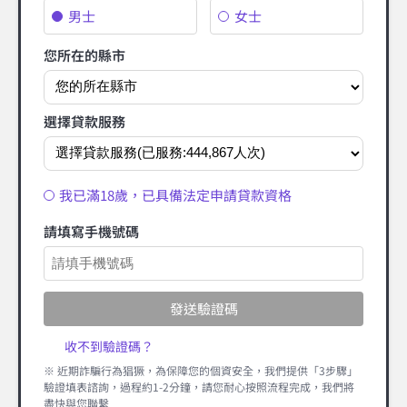
男士
女士
您所在的縣市
選擇貸款服務
我已滿18歲，已具備法定申請貸款資格
請填寫手機號碼
發送驗證碼
收不到驗證碼？
※ 近期詐騙行為猖獗，為保障您的個資安全，我們提供「3步驟」
驗證填表諮詢，過程約1-2分鐘，請您耐心按照流程完成，我們將
盡快與您聯繫