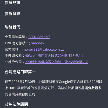
貸款見證
貸款試算
聯絡我們
免費諮詢專線：
0800-885-997
LINE官方帳號：
@imoney
官方信箱：
imoney885@yahoo.com.tw
中部總公司：
403台中市西區大隆路20號B棟13樓之1
北部分公司：
220新北市板橋區文化路一段268號8樓之2
台灣網路口碑第一
截至2026年7月30日，台灣理財通在Google商家合計有6,622則以
上100%真實評論的五星滿分好評，為該統計期間
五星滿分數最多
的台灣貸款顧問公司
貸款法律顧問