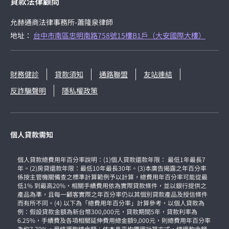
貸款法律顧問
允赫通商法律事務所-蕭隆泉律師
地址：
台中市南區忠明南路758號15樓B1戶（大安國際大樓）
財務健診
貸款須知
通路聯盟
友站連結
反詐騙聲明
隱私權政策
個人貸款需知
個人貸款總費用年百分率說明：(1)個人貸款還款年限： 最低1年最長7
年。(2)房貸還款年限：最低10年最長30年。(3)本廣告揭露之年百分率
係按主管機關備查之標準計算範例予以計算，總費用年百分率可能從最
低1% 到最高20%，相關手續費用依為實際貸款條件，並以銀行提供之
產品為準，且每一顧客實際之年百分率仍以其個別貸款產品及授信條件
而有所不同。(4) 以下為「總費用年百分率」計算參考，以個人貸款為
例：假設貸款金額為新台幣300,000元，貸款期間5年，貸款利率為
6.25%，手續費及各項相關延伸費用總金額9,000元，則總費用年百分率
為約7.79%，最終還款總金額：依本息平均攤還計算方式，總還款金額