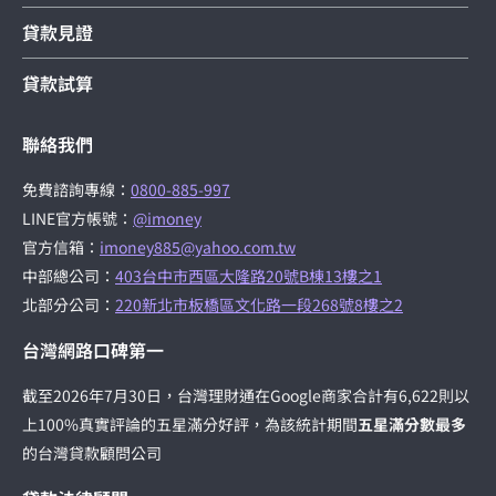
貸款見證
貸款試算
聯絡我們
免費諮詢專線：
0800-885-997
LINE官方帳號：
@imoney
官方信箱：
imoney885@yahoo.com.tw
中部總公司：
403台中市西區大隆路20號B棟13樓之1
北部分公司：
220新北市板橋區文化路一段268號8樓之2
台灣網路口碑第一
截至2026年7月30日，台灣理財通在Google商家合計有6,622則以
上100%真實評論的五星滿分好評，為該統計期間
五星滿分數最多
的台灣貸款顧問公司