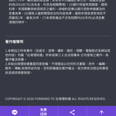
約為359,087元(含本金、利息及相關費用)。(5)銀行保留核貸額度、適用
利率、年限期數與核貸與否之權利，詳細約定應以銀行貸款申請書及約
定書為準。(6)借款人還款期限依合約內容為準，還款年限依貸款項目不
同最低1年、最長30年。(7)本貸款產品不涉及短期內(60天內)必須全數
清償的條件。
著作權聲明
1.本網站之所有著作（含語文、音樂、攝影、圖形、視聽、電腦程式及網站其
他內容）均屬「台灣理財通」所有或第三人合法授權本 公司使用之著作，為
著作權法保護。
2.非經台灣理財通書面同意授權，不得擅自以任何形式重製、改作 、編輯、
散布、傳輸 前條所述內容，否則即屬違反著作權法，我方將依法提出刑事告
訴並請求損害賠償。
COPYRIGHT © 2026 FORWARD TO 台灣理財通 ALL RIGHTS RESERVED.
免費
諮詢