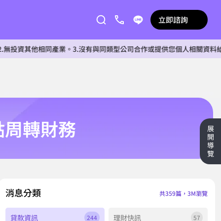
立即諮詢
他相同產業。3.沒有與同類型公司合作或提供您個人相關資料給任何單位。
點周轉財務
展
開
導
覽
消息分類
共359篇，3M瀏覽
貸款資訊
理財快訊
244
57