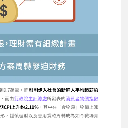
9.7萬筆，而
剛剛步入社會的新鮮人平均起薪約
元，而由
行政院主計總處
所發表的
消費者物價指數
期CPI上升約2.19%
，其中在「食物類」物價上漲
的情形，謹慎理財以及善用貸款周轉成為如今職場青