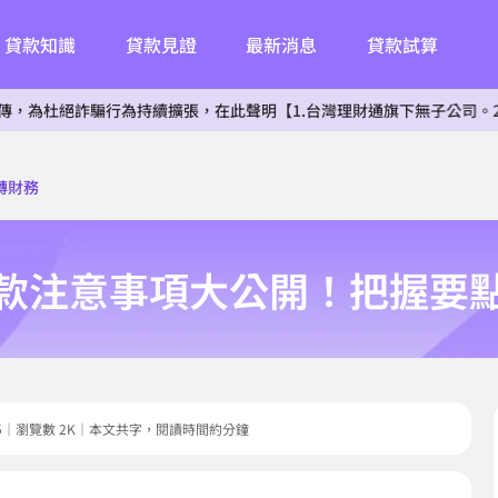
貸款知識
貸款見證
最新消息
貸款試算
騙行為持續擴張，在此聲明【1.台灣理財通旗下無子公司。2.無投資其
轉財務
款注意事項大公開！把握要
05.15｜瀏覽數 2K｜本文共字，閱讀時間約分鐘