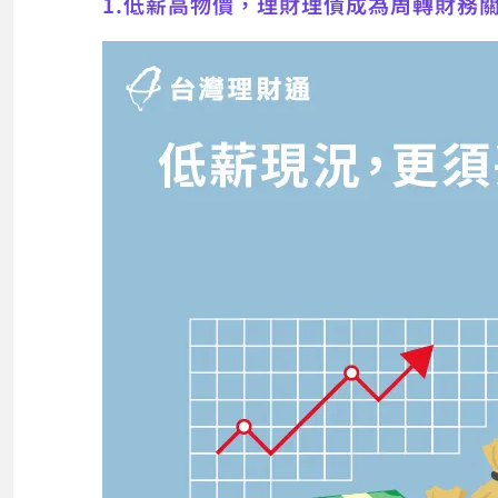
1.低薪高物價，理財理債成為周轉財務