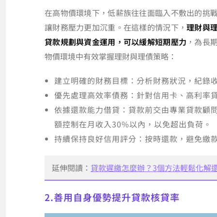
在高物價環境下，低薪族往往面臨入不敷出的挑
讓財務壓力更加沉重。在這樣的情況下，
理財與
貸款規劃與資金運用，可以緩解短期壓力
，為長
物價環境中有效掌握理財與理債策略：
建立明確的財務目標：分析財務狀況，紀錄
優先處理高效率債務：針對信用卡、高利率
依據還款能力借貸：貸款前交由專業貸款顧
額控制在月收入30%以內，以免超出負荷。
持續保持良好信用評分：按時還款，避免繳
延伸閱讀：
貸款遲繳怎麼辦？3個方法輕鬆化解
2.善用自身優勢提升貸款核貸率