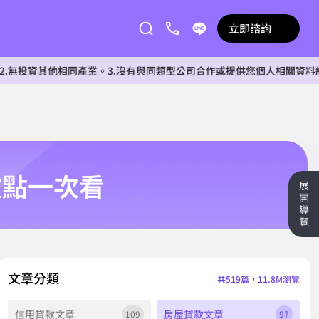
立即諮詢
他相同產業。3.沒有與同類型公司合作或提供您個人相關資料給任何單位。
重點一次看
展
開
導
覽
文章分類
共519篇，11.8M瀏覽
信用貸款文章
房屋貸款文章
109
97