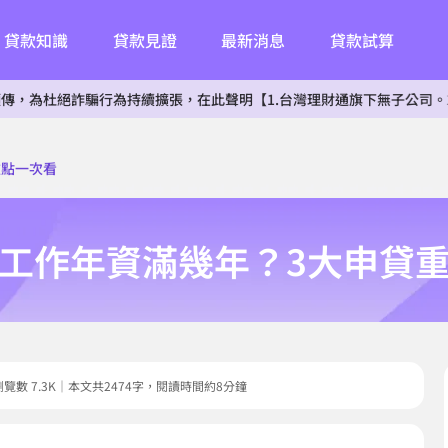
貸款知識
貸款見證
最新消息
貸款試算
騙行為持續擴張，在此聲明【1.台灣理財通旗下無子公司。2.無投資其
重點一次看
工作年資滿幾年？3大申貸
30｜瀏覽數 7.3K｜本文共2474字，閱讀時間約8分鐘