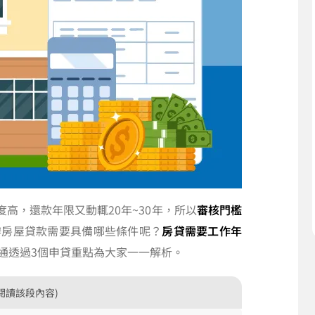
度高，還款年限又動輒20年~30年，所以
審核門檻
辦房屋貸款需要具備哪些條件呢？
房貸需要工作年
通透過3個申貸重點為大家一一解析。
閱讀該段內容)