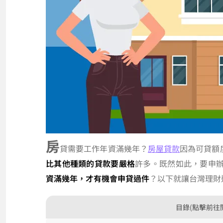
房
貸需要工作年資滿幾年？
房屋貸款
因為可貸額
比其他種類的貸款要嚴格
許多。既然如此，要申
資滿幾年，才有機會申貸過件
？以下就讓台灣理財
目錄(點擊前往