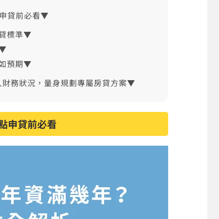
申貸前必看▼
貸標準▼
▼
如預期▼
人財務狀況，量身規劃專屬房貸方案▼
點申貸前必看