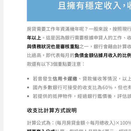
房貸需要工作年資滿幾年呢？一般來說，按照現
年以上
。這是因為銀行需要根據申貸人的工作、
與債務狀況也是審核重點
之一，銀行會藉由計算
比過高，即代表每月的
負債金額佔據月收入的比
款還有以下3個重點要注意：
若曾發生
信用卡遲繳
、貸款催收等情況，以
國內多數銀行可接受的收支比為60%，但也
若提供的抵押物件，經過銀行鑑價後，評估
收支比計算方式說明
計算公式為：(每月房貸金額÷每月總收入)×10